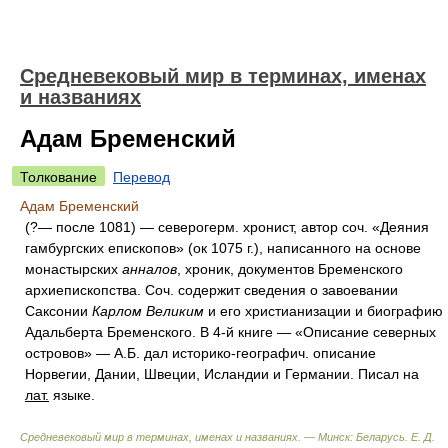
Средневековый мир в терминах, именах
и названиях
Адам Бременский
Толкование
Перевод
Адам Бременский
(?— после 1081) — северогерм. хронист, автор соч. «Деяния
гамбургских епископов» (ок 1075 г.), написанного на основе
монастырских
анналов
, хроник, документов Бременского
архиепископства. Соч. содержит сведения о завоевании
Саксонии
Карлом Великим
и его христианизации и биографию
Адальберта Бременского. В 4-й книге — «Описание северных
островов» — А.Б. дал историко-географич. описание
Норвегии, Дании, Швеции, Исландии и Германии. Писал на
лат.
языке.
Средневековый мир в терминах, именах и названиях. — Минск: Беларусь
.
Е. Д.