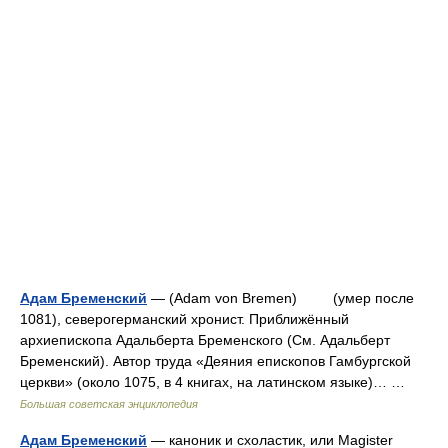
Адам Бременский
— (Adam von Bremen) (умер после
1081), северогерманский хронист. Приближённый
архиепископа Адальберта Бременского (См. Адальберт
Бременский). Автор труда «Деяния епископов Гамбургской
церкви» (около 1075, в 4 книгах, на латинском языке)… …
Большая советская энциклопедия
Адам Бременский
— каноник и схоластик, или Magister