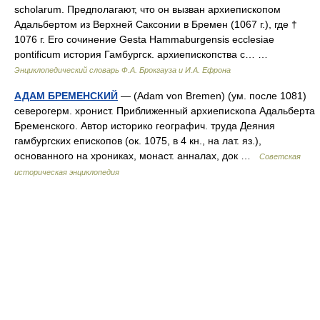
scholarum. Предполагают, что он вызван архиепископом
Адальбертом из Верхней Саксонии в Бремен (1067 г.), где †
1076 г. Его сочинение Gesta Hammaburgensis ecclesiae
pontificum история Гамбургск. архиепископства с… …
Энциклопедический словарь Ф.А. Брокгауза и И.А. Ефрона
АДАМ БРЕМЕНСКИЙ
— (Adam von Bremen) (ум. после 1081)
северогерм. хронист. Приближенный архиепископа Адальберта
Бременского. Автор историко географич. труда Деяния
гамбургских епископов (ок. 1075, в 4 кн., на лат. яз.),
основанного на хрониках, монаст. анналах, док …
Советская
историческая энциклопедия