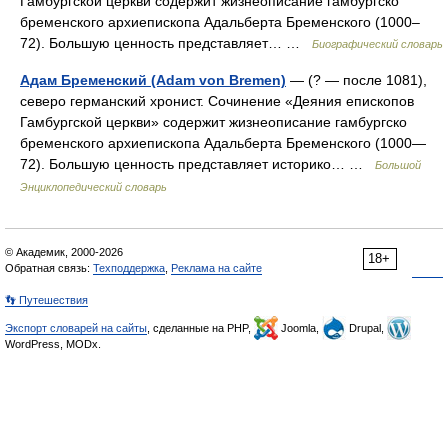
Гамбургской церкви содержит жизнеописание гамбургско
бременского архиепископа Адальберта Бременского (1000–
72). Большую ценность представляет… …
Биографический словарь
Адам Бременский (Adam von Bremen)
— (? — после 1081),
северо германский хронист. Сочинение «Деяния епископов
Гамбургской церкви» содержит жизнеописание гамбургско
бременского архиепископа Адальберта Бременского (1000—
72). Большую ценность представляет историко… …
Большой
Энциклопедический словарь
© Академик, 2000-2026
18+
Обратная связь:
Техподдержка
,
Реклама на сайте
👣 Путешествия
Экспорт словарей на сайты
, сделанные на PHP,
Joomla,
Drupal,
WordPress, MODx.