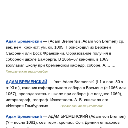
Адам Бременский
— (Adam Bremensis, Adam von Bremen) cр.
век. нем. хронист; ум. ок. 1085. Происходил из Верхней
Саксонии или Вост. Франконии. Образование получил в
соборной школе Бамберга. В 1066–67 каноник, в 1069
возглавил школу при бременском кафедр. соборе. А.… …
Католическая энциклопедия
АДАМ БРЕМЕНСКИЙ
— [лат. Adam Bremensis] (Ɨ 1 я пол. 80 х
гг. XI в.), каноник кафедрального собора в Бремене (с 1066 или
1067), преподаватель в школе при соборе (не позднее 1069),
историограф, географ. Известность А. Б. снискала его
«История Гамбургских… …
Православная энциклопедия
Адам Бременский
— АДÁМ БРÉМЕНСКИЙ (Adam von Bremen)
(? – после 1081), сев. герм. хронист. Соч. Деяния епископов